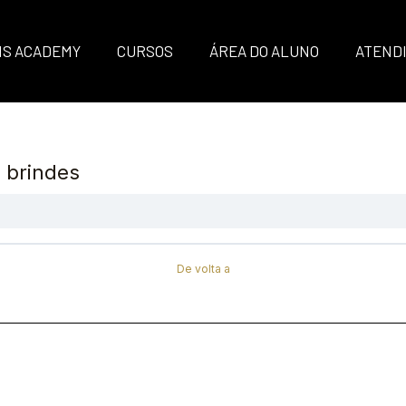
IS ACADEMY
CURSOS
ÁREA DO ALUNO
ATEND
 brindes
De volta a