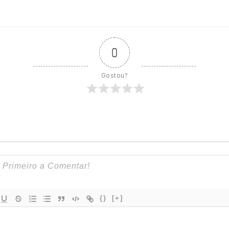
0
Gostou?
{}
[+]