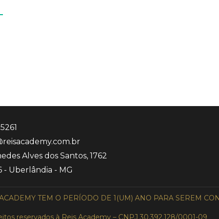
-5261
reisacademy.com.br
edes Alves dos Santos, 1762
6 - Uberlândia - MG
 ACADEMY TEM O PERÍODO DE 1(UM) ANO PARA SEREM CO
eitos reservados à Reis Academy – CNPJ 30.392.128/0001-09