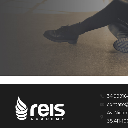
34 99916
contato@
Av. Nicom
38.411-10