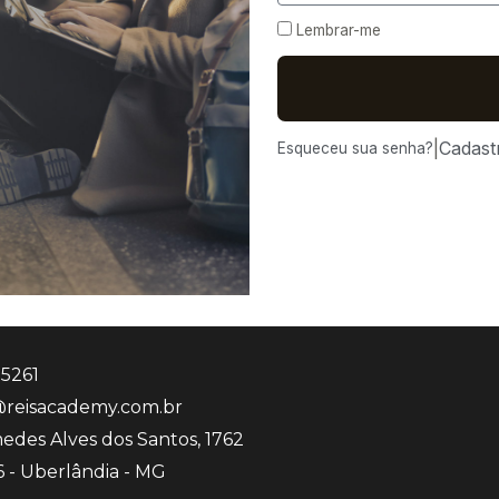
Lembrar-me
|
Cadast
Esqueceu sua senha?
-5261
reisacademy.com.br
edes Alves dos Santos, 1762
6 - Uberlândia - MG