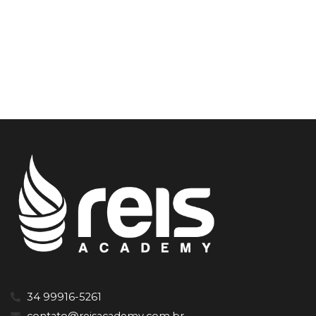
34 99916-5261
contato@reisacademy.com.br