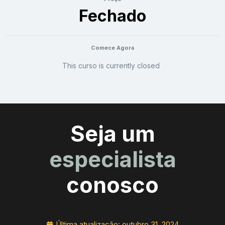
Fechado
Comece Agora
This curso is currently closed
Seja um
especialista
conosco
Última atualização:
outubro 31, 2024