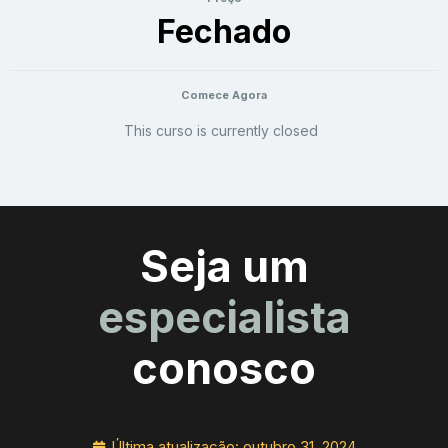
Fechado
Comece Agora
This curso is currently closed
Seja um
especialista
conosco
Última atualização:
outubro 31, 2024