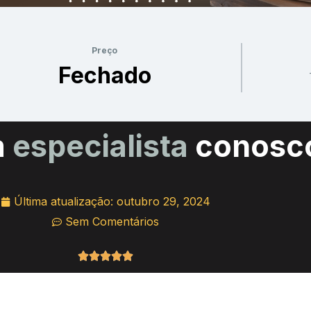
Preço
Fechado
m
especialista
conosc
Última atualização:
outubro 29, 2024
Sem Comentários
Classificado





como
5