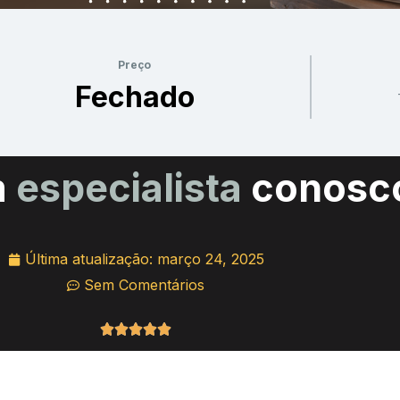
Preço
Fechado
m
especialista
conosc
Última atualização:
março 24, 2025
Sem Comentários
Classificado





como
5