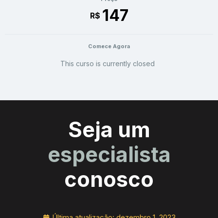
147
R$
Comece Agora
This curso is currently closed
Seja um
especialista
conosco
Última atualização:
dezembro 1, 2023