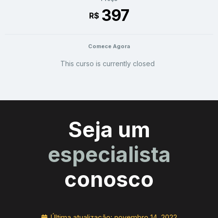
397
R$
Comece Agora
This curso is currently closed
Seja um
especialista
conosco
Última atualização:
novembro 14, 2022