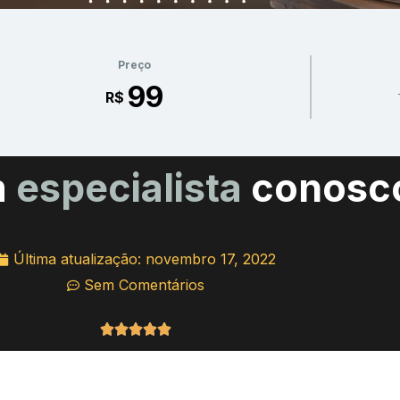
Preço
99
R$
m
especialista
conosc
Última atualização:
novembro 17, 2022
Sem Comentários
Classificado





como
5