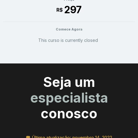
297
R$
Comece Agora
This curso is currently closed
Seja um
especialista
conosco
Última atualização:
novembro 14, 2022