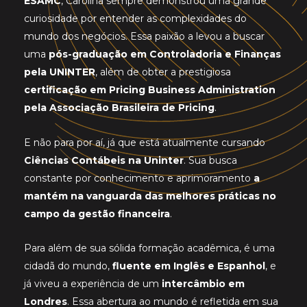
ESAMC
, Carolina sempre demonstrou uma grande
curiosidade por entender as complexidades do
mundo dos negócios. Essa paixão a levou a buscar
uma
pós-graduação em Controladoria e Finanças
pela UNINTER
, além de obter a prestigiosa
certificação em Pricing Business Administration
pela Associação Brasileira de Pricing
.
E não para por aí, já que está atualmente cursando
Ciências Contábeis na Uninter
. Sua busca
constante por conhecimento e aprimoramento
a
mantém na vanguarda das melhores práticas no
campo da gestão financeira
.
Para além de sua sólida formação acadêmica, é uma
cidadã do mundo,
fluente em Inglês e Espanhol
, e
já viveu a experiência de um
intercâmbio em
Londres
. Essa abertura ao mundo é refletida em sua