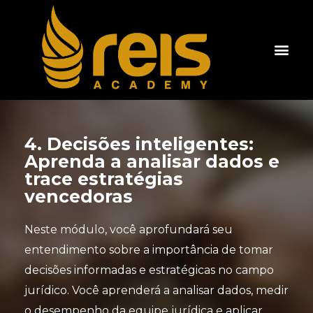
Ir
para
o
Men
SOBRE A REIS ACADEM
ÁREA DO ALUNO
conteúdo
4. Decisões inteligentes:
Aprenda a analisar dados e
trace estratégias
vencedoras
Neste módulo, você aprofundará seu
entendimento sobre a importância de tomar
decisões informadas e estratégicas no campo
jurídico. Você aprenderá a analisar dados, medir
o desempenho da equipe jurídica e aplicar