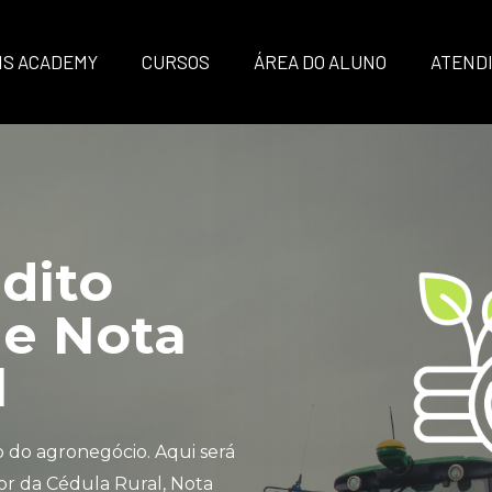
IS ACADEMY
CURSOS
ÁREA DO ALUNO
ATEND
dito
 e Nota
l
 do agronegócio. Aqui será
dor da Cédula Rural, Nota