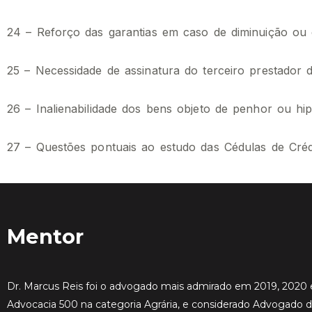
24 – Reforço das garantias em caso de diminuição ou
25 – Necessidade de assinatura do terceiro prestador 
26 – Inalienabilidade dos bens objeto de penhor ou hip
27 – Questões pontuais ao estudo das Cédulas de Créd
Mentor
Dr. Marcus Reis foi o advogado mais admirado em 2019, 2020 
Advocacia 500 na categoria Agrária, e considerado Advogado 