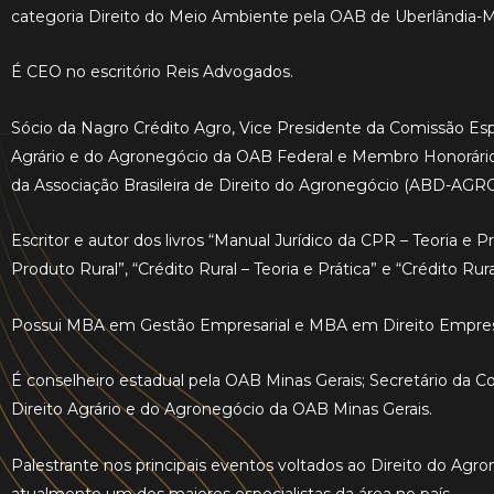
categoria Direito do Meio Ambiente pela OAB de Uberlândia-
É CEO no escritório Reis Advogados.
Sócio da Nagro Crédito Agro, Vice Presidente da Comissão Espe
Agrário e do Agronegócio da OAB Federal e Membro Honorário
da Associação Brasileira de Direito do Agronegócio (ABD-AGRO
Escritor e autor dos livros “Manual Jurídico da CPR – Teoria e P
Produto Rural”, “Crédito Rural – Teoria e Prática” e “Crédito Rura
Possui MBA em Gestão Empresarial e MBA em Direito Empresa
É conselheiro estadual pela OAB Minas Gerais; Secretário da 
Direito Agrário e do Agronegócio da OAB Minas Gerais.
Palestrante nos principais eventos voltados ao Direito do Agr
atualmente um dos maiores especialistas da área no país.