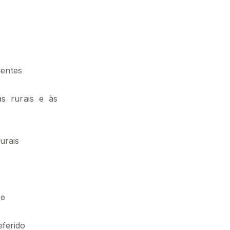
uentes
as rurais e às
urais
 e
ferido