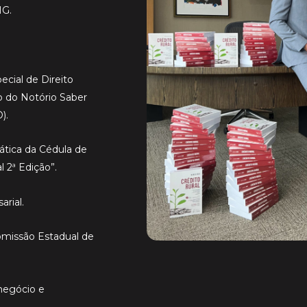
MG.
cial de Direito
 do Notório Saber
).
rática da Cédula de
l 2ª Edição”.
rial.
Comissão Estadual de
onegócio e