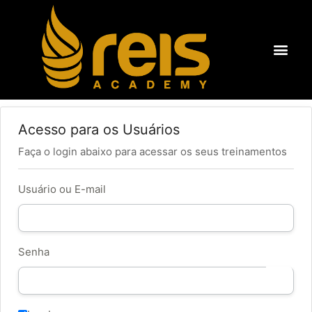
Ir
para
o
Men
SOBRE A REIS ACADEM
ÁREA DO ALUNO
conteúdo
Acesso para os Usuários
Faça o login abaixo para acessar os seus treinamentos
Usuário ou E-mail
Senha