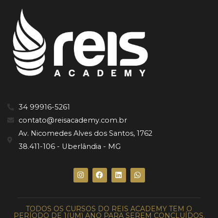
34 99916-5261
contato@reisacademy.com.br
Av. Nicomedes Alves dos Santos, 1762
38.411-106 - Uberlândia - MG
I
F
L
W
n
a
i
h
s
c
n
a
t
e
k
t
a
b
e
s
g
o
d
a
TODOS OS CURSOS DO REIS ACADEMY TEM O
r
o
i
p
PERÍODO DE 1(UM) ANO PARA SEREM CONCLUÍDOS.